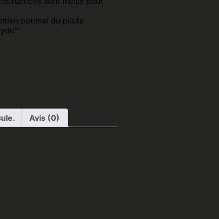
instructions sont inclus pour
ntien optimal du pilote
Hyde™
ule.
Avis (0)