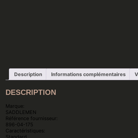
Description
Informations complémentaires
V
DESCRIPTION
Marque:
SADDLEMEN
Référence fournisseur:
896-04-175
Caractéristiques:
Standard