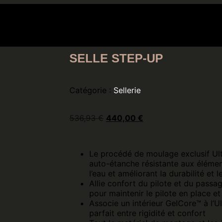
tique
Contact
Creations
Services
Tarifs
SELLE STEP-UP
Catégorie :
Sellerie
536,93
€
440,00
€
Le procédé de moulage exclusif Ul
auto-étanche résistante aux éléme
l’eau et améliorant la durabilité et l
Allie confort du pilote et du passa
pour maintenir le pilote en place e
Associe un intérieur GelCore™ à l’U
parfait entre rigidité et confort