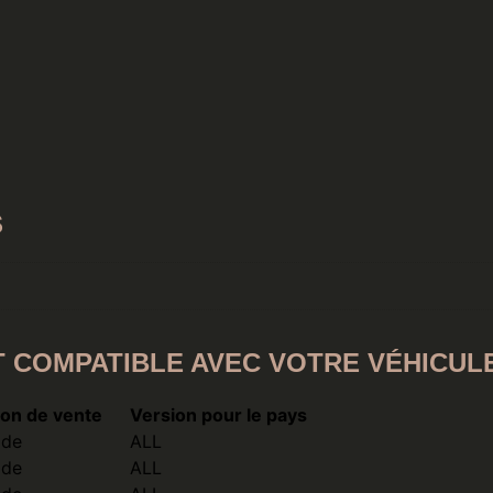
S
T COMPATIBLE AVEC VOTRE VÉHICULE
on de vente
Version pour le pays
ide
ALL
ide
ALL