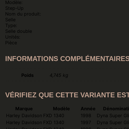
Modèle:
Step-Up
Nom du produit:
Selle
Type:
Selle double
Unités:
Pièce
INFORMATIONS COMPLÉMENTAIRE
Poids
4,745 kg
VÉRIFIEZ QUE CETTE VARIANTE ES
Marque
Modèle
Année
Dénominati
Harley Davidson
FXD 1340
1998
Dyna Super Gl
Harley Davidson
FXD 1340
1997
Dyna Super Gl