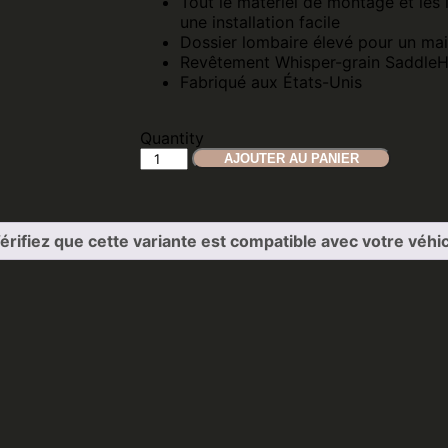
Tout le matériel de montage et les 
une installation facile
Dossier lombaire élevé pour un mai
Revêtement Whisper-grain Saddle
Fabriqué aux États-Unis
Quantity
AJOUTER AU PANIER
érifiez que cette variante est compatible avec votre véhic