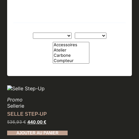
Promo
Sellerie
SELLE STEP-UP
Le
Le
536,93
€
440,00
€
prix
prix
initial
actuel
AJOUTER AU PANIER
était :
est :