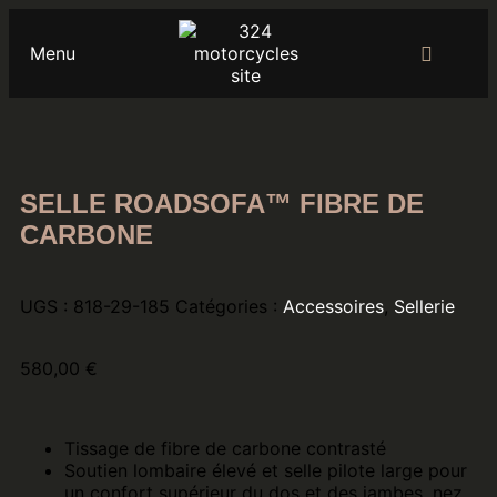
Menu
SELLE ROADSOFA™ FIBRE DE
CARBONE
UGS :
818-29-185
Catégories :
Accessoires
,
Sellerie
580,00
€
Tissage de fibre de carbone contrasté
Soutien lombaire élevé et selle pilote large pour
un confort supérieur du dos et des jambes, nez