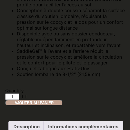
profilé pour faciliter l’accès au sol
Conception à double coussin séparant la surface
d’assise du soutien lombaire, réduisant la
pression sur le coccyx et le dos pour un confort
optimal sur longue distance
Disponible avec ou sans dossier conducteur,
réglable indépendamment en profondeur,
hauteur et inclinaison, et rabattable vers l’avant
SaddleGel™ à l’avant et à l’arrière réduit la
pression sur le coccyx et améliore la circulation
et le confort pour le pilote et le passager
Conçu et fabriqué aux États-Unis
Soutien lombaire de 8-1/2″ (21,59 cm).
Quantity
AJOUTER AU PANIER
Description
Informations complémentaires