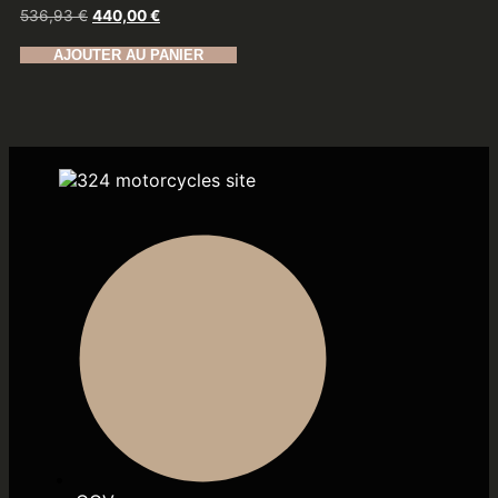
536,93
€
440,00
€
AJOUTER AU PANIER