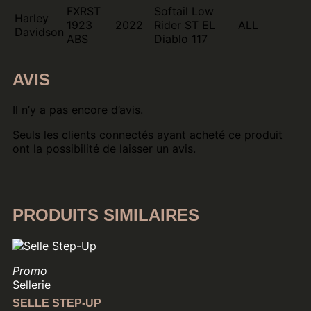
FXRST
Softail Low
Harley
1923
2022
Rider ST EL
ALL
Davidson
ABS
Diablo 117
AVIS
Il n’y a pas encore d’avis.
Seuls les clients connectés ayant acheté ce produit
ont la possibilité de laisser un avis.
PRODUITS SIMILAIRES
Promo
Sellerie
SELLE STEP-UP