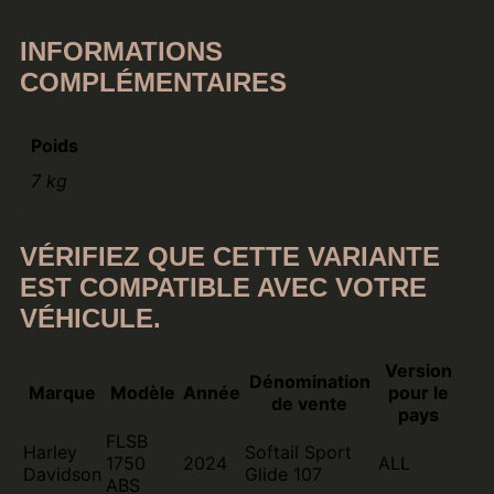
INFORMATIONS
COMPLÉMENTAIRES
Poids
7 kg
VÉRIFIEZ QUE CETTE VARIANTE
EST COMPATIBLE AVEC VOTRE
VÉHICULE.
Version
Dénomination
Marque
Modèle
Année
pour le
de vente
pays
FLSB
Harley
Softail Sport
1750
2024
ALL
Davidson
Glide 107
ABS