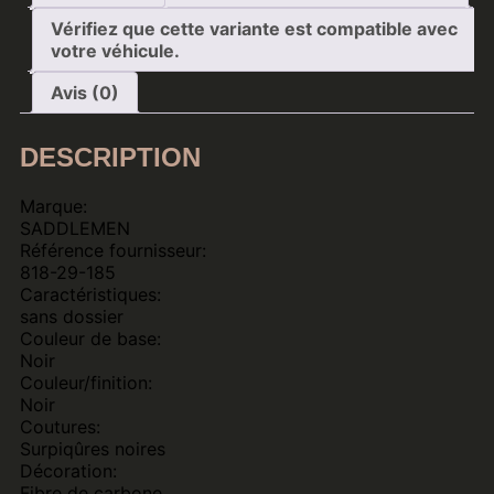
Vérifiez que cette variante est compatible avec
votre véhicule.
Avis (0)
DESCRIPTION
Marque:
SADDLEMEN
Référence fournisseur:
818-29-185
Caractéristiques:
sans dossier
Couleur de base:
Noir
Couleur/finition:
Noir
Coutures:
Surpiqûres noires
Décoration:
Fibre de carbone