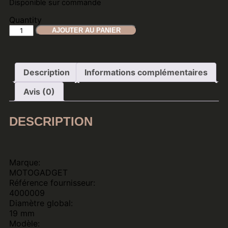
Disponible sur commande
Quantity
AJOUTER AU PANIER
Description
Informations complémentaires
Avis (0)
DESCRIPTION
Marque:
MOTOGADGET
Référence fournisseur:
4000009
Diamètre global:
19 mm
Modèle: