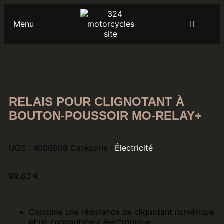
Menu
RELAIS POUR CLIGNOTANT À
BOUTON-POUSSOIR MO-RELAY+
UGS :
4000009
Catégorie :
Électricité
99,83
€
Combine une résistance de clignotant numérique
et un commutateur électronique