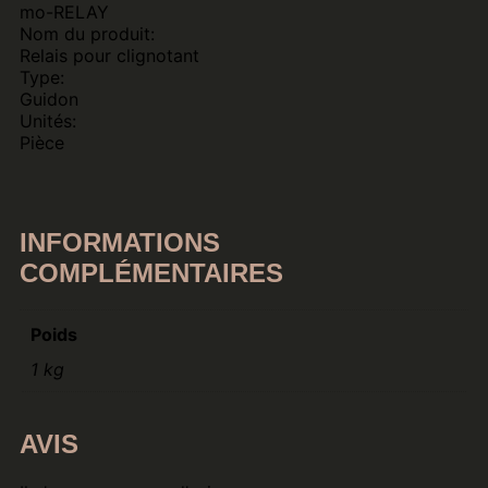
mo-RELAY
Nom du produit:
Relais pour clignotant
Type:
Guidon
Unités:
Pièce
INFORMATIONS
COMPLÉMENTAIRES
Poids
1 kg
AVIS