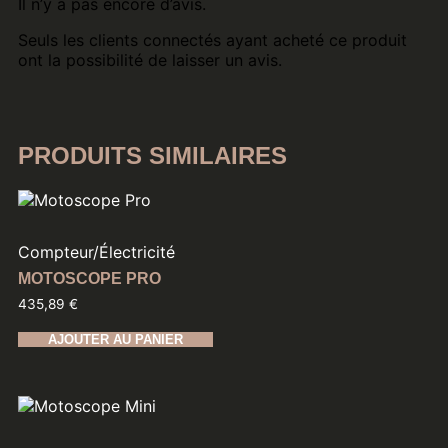
Il n’y a pas encore d’avis.
Seuls les clients connectés ayant acheté ce produit
ont la possibilité de laisser un avis.
PRODUITS SIMILAIRES
Compteur
/
Électricité
MOTOSCOPE PRO
435,89
€
AJOUTER AU PANIER