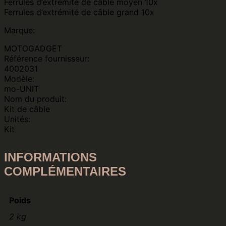
Ferrules d’extrémité de câble moyen 10x
Ferrules d’extrémité de câble grand 10x
Marque:
MOTOGADGET
Référence fournisseur:
4002031
Modèle:
mo-UNIT
Nom du produit:
Kit de câble
Unités:
Kit
INFORMATIONS
COMPLÉMENTAIRES
Poids
2 kg