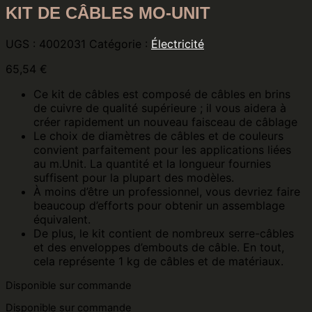
KIT DE CÂBLES MO-UNIT
UGS :
4002031
Catégorie :
Électricité
65,54
€
Ce kit de câbles est composé de câbles en brins
de cuivre de qualité supérieure ; il vous aidera à
créer rapidement un nouveau faisceau de câblage
Le choix de diamètres de câbles et de couleurs
convient parfaitement pour les applications liées
au m.Unit. La quantité et la longueur fournies
suffisent pour la plupart des modèles.
À moins d’être un professionnel, vous devriez faire
beaucoup d’efforts pour obtenir un assemblage
équivalent.
De plus, le kit contient de nombreux serre-câbles
et des enveloppes d’embouts de câble. En tout,
cela représente 1 kg de câbles et de matériaux.
Disponible sur commande
Disponible sur commande