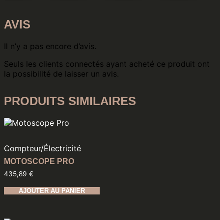
AVIS
Il n’y a pas encore d’avis.
Seuls les clients connectés ayant acheté ce produit ont
la possibilité de laisser un avis.
PRODUITS SIMILAIRES
Compteur
/
Électricité
MOTOSCOPE PRO
435,89
€
AJOUTER AU PANIER