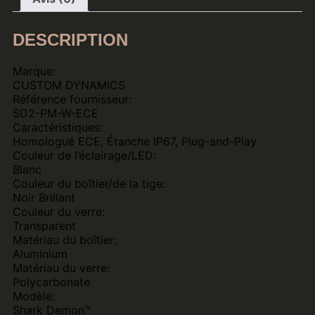
DESCRIPTION
Marque:
CUSTOM DYNAMICS
Référence fournisseur:
SD2-PM-W-ECE
Caractéristiques:
Homologué ECE, Étanche IP67, Plug-and-Play
Couleur de l’éclairage/LED:
Blanc
Couleur du boîtier/de la tige:
Noir Brillant
Couleur du verre:
Transparent
Matériau du boîtier:
Aluminium
Matériau du verre:
Polycarbonate
Modèle:
Shark Demon™