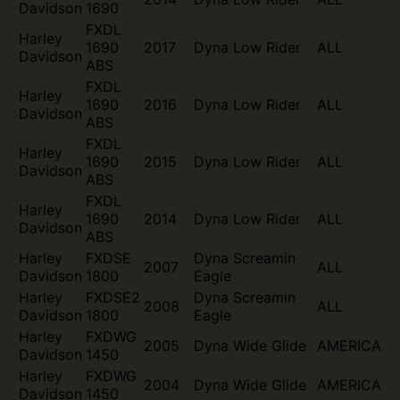
Davidson
1690
FXDL
Harley
1690
2017
Dyna Low Rider
ALL
Davidson
ABS
FXDL
Harley
1690
2016
Dyna Low Rider
ALL
Davidson
ABS
FXDL
Harley
1690
2015
Dyna Low Rider
ALL
Davidson
ABS
FXDL
Harley
1690
2014
Dyna Low Rider
ALL
Davidson
ABS
Harley
FXDSE
Dyna Screamin
2007
ALL
Davidson
1800
Eagle
Harley
FXDSE2
Dyna Screamin
2008
ALL
Davidson
1800
Eagle
Harley
FXDWG
2005
Dyna Wide Glide
AMERICA
Davidson
1450
Harley
FXDWG
2004
Dyna Wide Glide
AMERICA
Davidson
1450