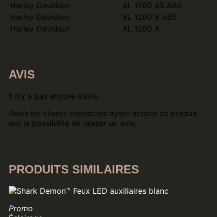
Harley Davidson
XL 1200 XS ABS
Harley Davidson
XL 1200 X ABS
Harley Davidson
XL 1200 X
AVIS
Il n’y a pas encore d’avis.
Seuls les clients connectés ayant acheté ce produit
ont la possibilité de laisser un avis.
PRODUITS SIMILAIRES
Promo