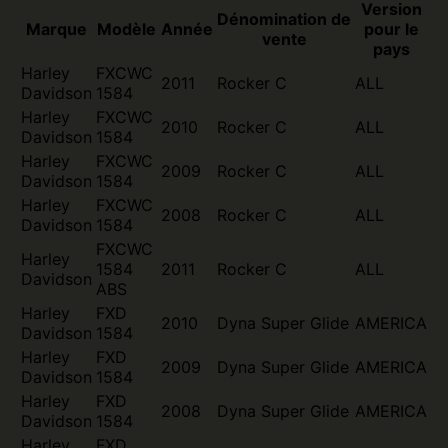
Version
Dénomination de
Marque
Modèle
Année
pour le
vente
pays
Harley
FXCWC
2011
Rocker C
ALL
Davidson
1584
Harley
FXCWC
2010
Rocker C
ALL
Davidson
1584
Harley
FXCWC
2009
Rocker C
ALL
Davidson
1584
Harley
FXCWC
2008
Rocker C
ALL
Davidson
1584
FXCWC
Harley
1584
2011
Rocker C
ALL
Davidson
ABS
Harley
FXD
2010
Dyna Super Glide
AMERICA
Davidson
1584
Harley
FXD
2009
Dyna Super Glide
AMERICA
Davidson
1584
Harley
FXD
2008
Dyna Super Glide
AMERICA
Davidson
1584
Harley
FXD