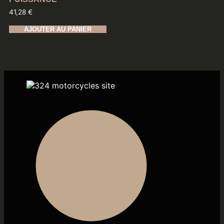
41,28
€
AJOUTER AU PANIER