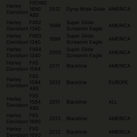
FXDWG
Harley
1690
2012
Dyna Wide Glide
AMERICA
Davidson
ABS
Harley
FXR2
Super Glide
1999
AMERICA
Davidson
1340
Screamin Eagle
Harley
FXR3
Super Glide
1999
AMERICA
Davidson
1340
Screamin Eagle
Harley
FXR4
Super Glide
2000
AMERICA
Davidson
1340
Screamin Eagle
Harley
FXS
2011
Blackline
AMERICA
Davidson
1584
FXS
Harley
1584
2012
Blackline
EUROPE
Davidson
ABS
FXS
Harley
1584
2011
Blackline
ALL
Davidson
ABS
Harley
FXS
2013
Blackline
AMERICA
Davidson
1690
Harley
FXS
2012
Blackline
AMERICA
Davidson
1690