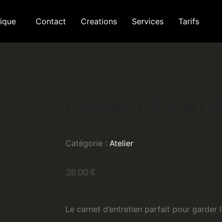
ique
Contact
Creations
Services
Tarifs
CARNET D’ENTR
Catégorie :
Atelier
28,00
€
Le carnet d’entretien parfait pour garder 