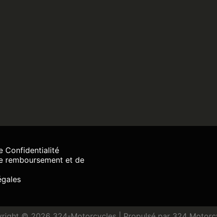
e Confidentialité
de remboursement et de
égales
right © 2026 324-Motorcycles | Propulsé par 324 Motorc