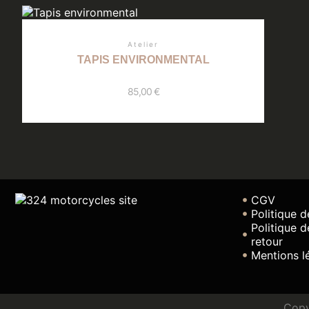
Atelier
TAPIS ENVIRONMENTAL
85,00
€
CGV
Politique d
Politique 
retour
Mentions l
Copy